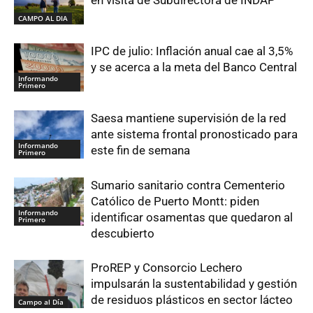
en visita de Subdirectora de INDAP
CAMPO AL DIA
IPC de julio: Inflación anual cae al 3,5%
y se acerca a la meta del Banco Central
Informando
Primero
Saesa mantiene supervisión de la red
ante sistema frontal pronosticado para
Informando
este fin de semana
Primero
Sumario sanitario contra Cementerio
Católico de Puerto Montt: piden
Informando
identificar osamentas que quedaron al
Primero
descubierto
ProREP y Consorcio Lechero
impulsarán la sustentabilidad y gestión
de residuos plásticos en sector lácteo
Campo al Día