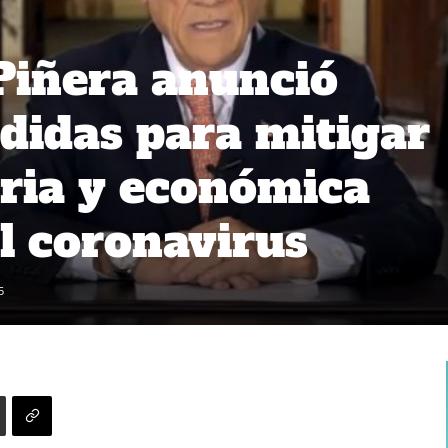
Piñera anunció
didas para mitigar
aria y económica
l coronavirus
5