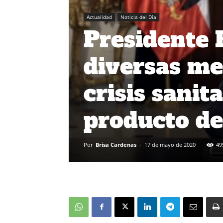
Actualidad
Noticia del Día
Presidente 
diversas me
crisis sanit
producto de
Por
Brisa Cardenas
-
17 de mayo de 2020
49