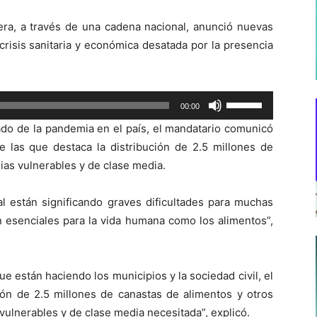
era, a través de una cadena nacional, anunció nuevas
crisis sanitaria y económica desatada por la presencia
Utiliza
00:00
las
ado de la pandemia en el país, el mandatario comunicó
teclas
e las que destaca la distribución de 2.5 millones de
de
ias vulnerables y de clase media.
flecha
arriba/abajo
al están significando graves dificultades para muchas
para
n esenciales para la vida humana como los alimentos”,
aumentar
o
disminuir
 están haciendo los municipios y la sociedad civil, el
el
ción de 2.5 millones de canastas de alimentos y otros
volumen.
vulnerables y de clase media necesitada”, explicó.