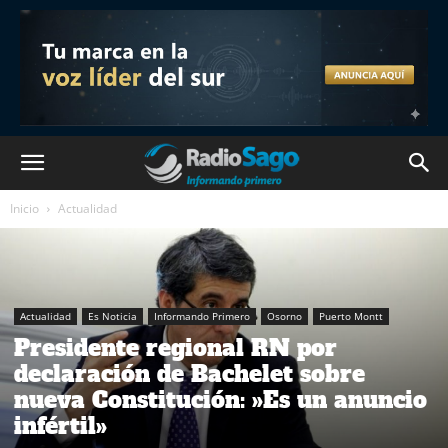
Inicio
Actualidad
Actualidad
Es Noticia
Informando Primero
Osorno
Puerto Montt
Presidente regional RN por
declaración de Bachelet sobre
nueva Constitución: »Es un anuncio
infértil»