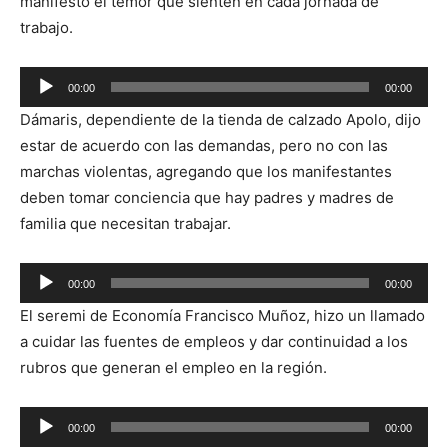
manifestó el temor que sienten en cada jornada de
trabajo.
Reproductor
00:00
00:00
de
Dámaris, dependiente de la tienda de calzado Apolo, dijo
audio
estar de acuerdo con las demandas, pero no con las
marchas violentas, agregando que los manifestantes
deben tomar conciencia que hay padres y madres de
familia que necesitan trabajar.
Reproductor
00:00
00:00
de
El seremi de Economía Francisco Muñoz, hizo un llamado
audio
a cuidar las fuentes de empleos y dar continuidad a los
rubros que generan el empleo en la región.
Reproductor
00:00
00:00
de