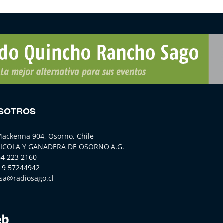
SOTROS
Mackenna 904, Osorno, Chile
ICOLA Y GANADERA DE OSORNO A.G.
64 223 2160
 9 57244942
sa@radiosago.cl