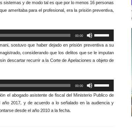
 los sistemas y de modo tal es que por lo menos 16 personas
 que ameritaba para el profesional, era la prisión preventiva,
Utiliza
00:00
las
mani, sostuvo que haber dejado en prisión preventiva a su
teclas
magistrado, considerando que los delitos que se le imputan
de
in descartar recurrir a la Corte de Apelaciones a objeto de
flecha
arriba/abajo
para
Utiliza
00:00
aumentar
las
o
ón el abogado asistente de fiscal del Ministerio Publico de
teclas
disminuir
 año 2017, y de acuerdo a lo señalado en la audiencia y
de
el
ontarse desde el año 2010 a la fecha.
flecha
volumen.
arriba/abajo
para