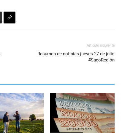
aumentar
o
disminuir
el
volumen.
Artículo siguiente
.
Resumen de noticias jueves 27 de julio
#SagoRegión