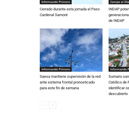
Informando Primero
Campo al Día
Cerrado durante esta jornada el Paso
INDAP poten
Cardenal Samoré
generacional
de INDAP
Informando Primero
Informando 
Saesa mantiene supervisión de la red
Sumario sani
ante sistema frontal pronosticado
Católico de 
para este fin de semana
identificar 
descubierto