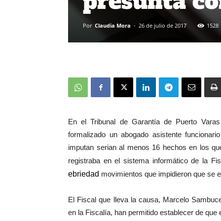
presunta co
Por
Claudia Mora
-
26 de julio de 2017
1528
En el Tribunal de Garantía de Puerto Varas 
formalizado un abogado asistente funcionario
imputan serian al menos 16 hechos en los que
registraba en el sistema informático de la Fi
ebriedad
movimientos que impidieron que se ej
El Fiscal que lleva la causa, Marcelo Sambucet
en la Fiscalía, han permitido establecer de que 