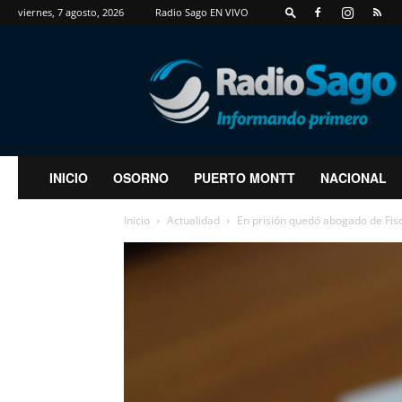
viernes, 7 agosto, 2026
Radio Sago EN VIVO
RadioSago
INICIO
OSORNO
PUERTO MONTT
NACIONAL
Inicio
Actualidad
En prisión quedó abogado de Fis