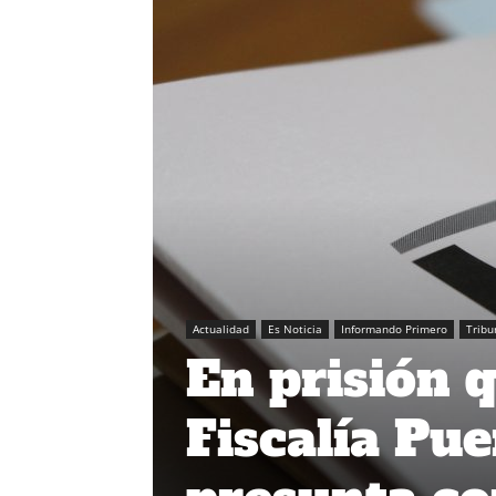
Actualidad
Es Noticia
Informando Primero
Tribu
En prisión 
Fiscalía Pu