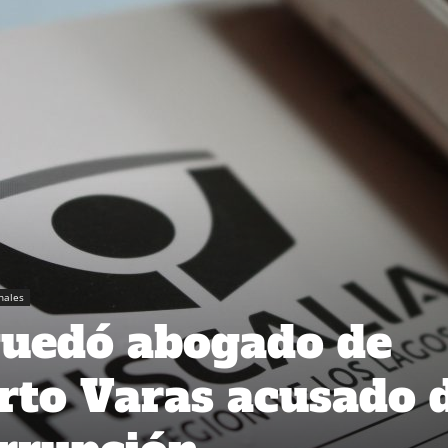
nales
quedó abogado de
erto Varas acusado 