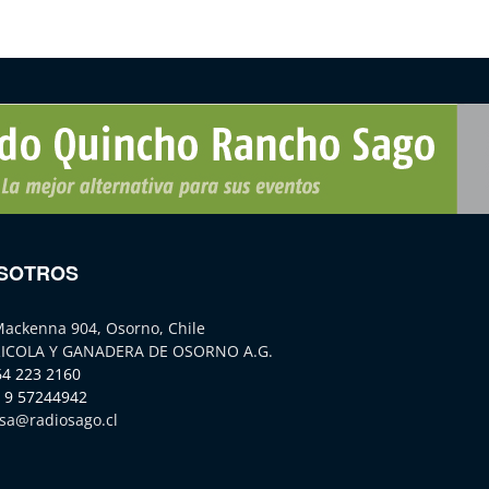
SOTROS
Mackenna 904, Osorno, Chile
ICOLA Y GANADERA DE OSORNO A.G.
64 223 2160
 9 57244942
sa@radiosago.cl