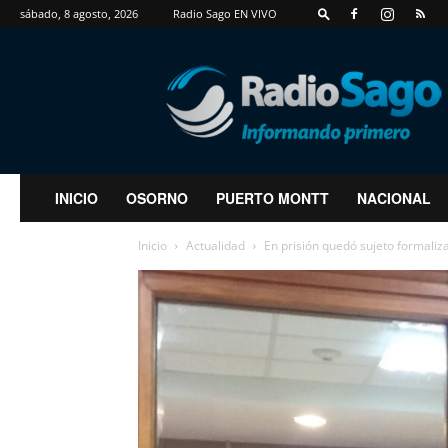
sábado, 8 agosto, 2026
Radio Sago EN VIVO
RadioSago
INICIO
OSORNO
PUERTO MONTT
NACIONAL
Inicio
Actualidad
En prisión quedó sujeto formalizad