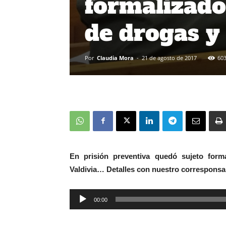
formalizado 
de drogas y
Por
Claudia Mora
-
21 de agosto de 2017
60
En prisión preventiva quedó sujeto forma
Valdivia… Detalles con nuestro corresponsa
Reproductor
00:00
de
audio