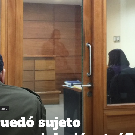
nales
quedó sujeto