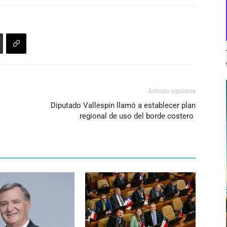
de
flecha
arriba/abajo
para
aumentar
o
disminuir
Artículo siguiente
el
Diputado Vallespin llamó a establecer plan
volumen.
regional de uso del borde costero