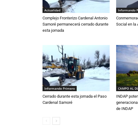
Actualidad
Informando 
Complejo Fronterizo Cardenal Antonio
Conmemoraci
Samoré permanecerá cerrado durante
Social en l
esta jornada
Informando Primero
CAMPO AL D
Cerrado durante esta jornada el Paso
INDAP poten
Cardenal Samoré
generacional
de INDAP