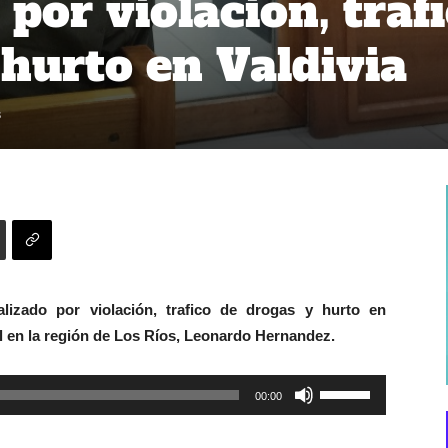
por violación, tráf
 hurto en Valdivia
3
lizado por violación, trafico de drogas y hurto en
l en la región de Los Ríos, Leonardo Hernandez.
Utiliza
00:00
las
teclas