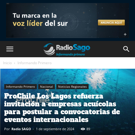
Inicio
Informando Primero
Informando Primero
Nacional
Noticias Regionales
ProChile Los Lagos refuerza
invitación a empresas acuícolas
para postular a convocatorias de
eventos internacionales
Por
Radio SAGO
-
1 de septiembre de 2024
89