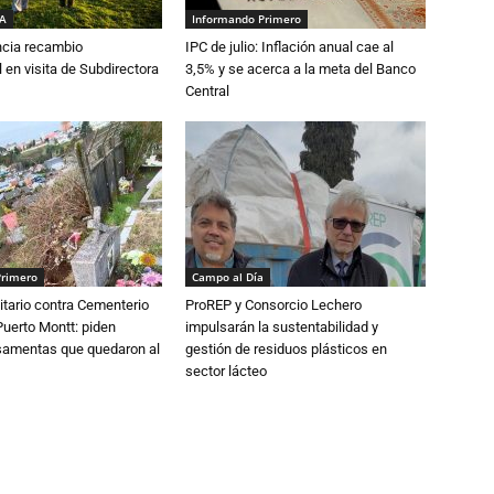
IA
Informando Primero
cia recambio
IPC de julio: Inflación anual cae al
 en visita de Subdirectora
3,5% y se acerca a la meta del Banco
Central
Primero
Campo al Día
tario contra Cementerio
ProREP y Consorcio Lechero
Puerto Montt: piden
impulsarán la sustentabilidad y
osamentas que quedaron al
gestión de residuos plásticos en
sector lácteo