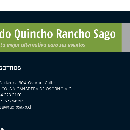
SOTROS
Mackenna 904, Osorno, Chile
ICOLA Y GANADERA DE OSORNO A.G.
64 223 2160
 9 57244942
sa@radiosago.cl