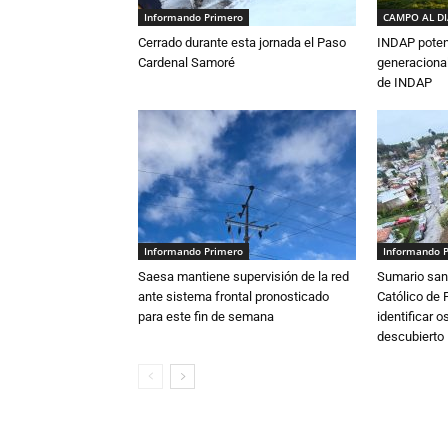
Informando Primero
CAMPO AL D
Cerrado durante esta jornada el Paso
INDAP poten
Cardenal Samoré
generacional
de INDAP
Informando Primero
Informando 
Saesa mantiene supervisión de la red
Sumario sani
ante sistema frontal pronosticado
Católico de 
para este fin de semana
identificar 
descubierto