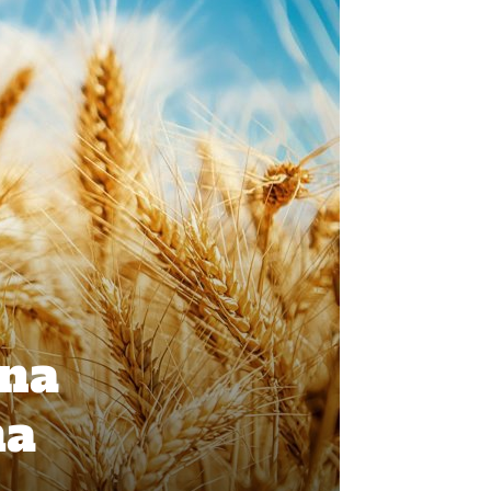
una
ma