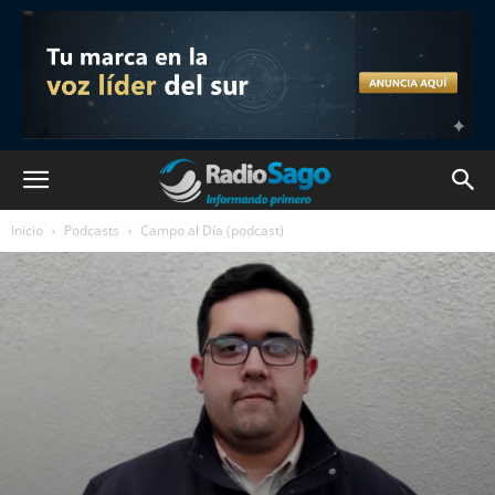
Inicio
Podcasts
Campo al Día (podcast)