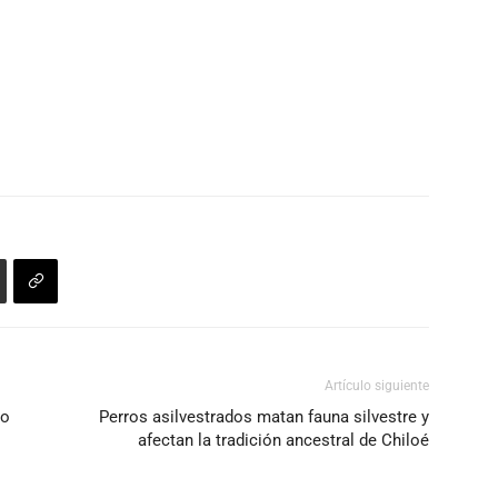
disminuir
arriba/abajo
el
para
volumen.
aumentar
o
disminuir
el
volumen.
Artículo siguiente
ro
Perros asilvestrados matan fauna silvestre y
afectan la tradición ancestral de Chiloé