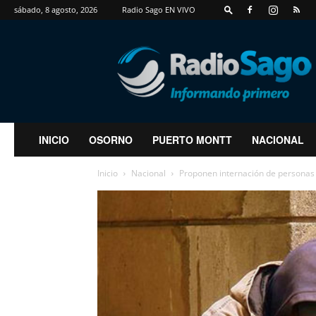
sábado, 8 agosto, 2026
Radio Sago EN VIVO
RadioSago
INICIO
OSORNO
PUERTO MONTT
NACIONAL
Inicio
Nacional
Proponen internación de personas 