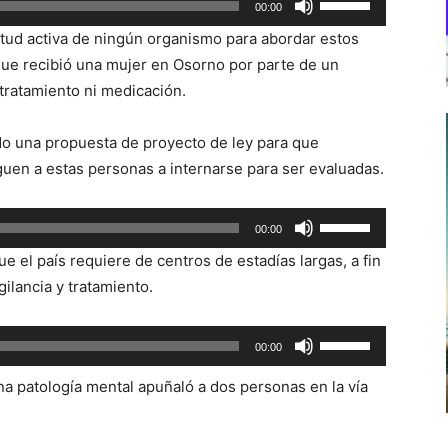
00:00
las
itud activa de ningún organismo para abordar estos
teclas
que recibió una mujer en Osorno por parte de un
de
tratamiento ni medicación.
flecha
arriba/abajo
ndo una propuesta de proyecto de ley para que
para
guen a estas personas a internarse para ser evaluadas.
aumentar
o
Utiliza
00:00
disminuir
las
el
e el país requiere de centros de estadías largas, a fin
teclas
volumen.
ilancia y tratamiento.
de
flecha
Utiliza
00:00
arriba/abajo
las
para
 patología mental apuñaló a dos personas en la vía
teclas
aumentar
de
o
flecha