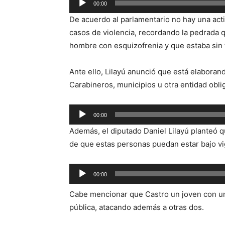
00:00
de
De acuerdo al parlamentario no hay una act
audio
casos de violencia, recordando la pedrada 
hombre con esquizofrenia y que estaba sin 
Ante ello, Lilayú anunció que está elabora
Carabineros, municipios u otra entidad obli
Reproductor
00:00
de
Además, el diputado Daniel Lilayú planteó qu
audio
de que estas personas puedan estar bajo vig
Reproductor
00:00
de
Cabe mencionar que Castro un joven con una
audio
pública, atacando además a otras dos.