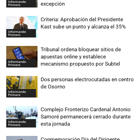
Informando
excepción
Primero
Criteria: Aprobación del Presidente
Kast sube un punto y alcanza el 35%
Informando
Primero
Tribunal ordena bloquear sitios de
apuestas online y establece
Informando
mecanismo propuesto por Subtel
Primero
Dos personas electrocutadas en centro
de Osorno
Informando
Primero
Complejo Fronterizo Cardenal Antonio
Samoré permanecerá cerrado durante
Informando
esta jornada
Primero
Conmemoración Día del Dirigente