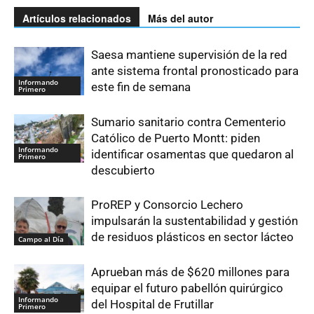
Artículos relacionados
Más del autor
Saesa mantiene supervisión de la red
ante sistema frontal pronosticado para
Informando
este fin de semana
Primero
Sumario sanitario contra Cementerio
Católico de Puerto Montt: piden
Informando
identificar osamentas que quedaron al
Primero
descubierto
ProREP y Consorcio Lechero
impulsarán la sustentabilidad y gestión
de residuos plásticos en sector lácteo
Campo al Día
Aprueban más de $620 millones para
equipar el futuro pabellón quirúrgico
Informando
del Hospital de Frutillar
Primero