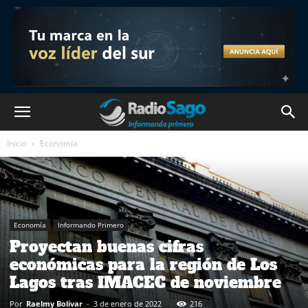
Inicio
Economía
Economía
Informando Primero
Proyectan buenas cifras
económicas para la región de Los
Lagos tras IMACEC de noviembre
Por
Raelmy Bolivar
-
3 de enero de 2022
216