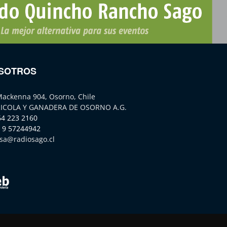
SOTROS
Mackenna 904, Osorno, Chile
ICOLA Y GANADERA DE OSORNO A.G.
64 223 2160
 9 57244942
sa@radiosago.cl