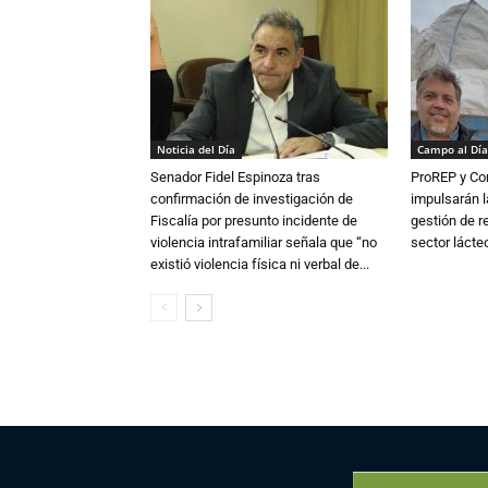
Noticia del Día
Campo al Día
Senador Fidel Espinoza tras
ProREP y Co
confirmación de investigación de
impulsarán l
Fiscalía por presunto incidente de
gestión de r
violencia intrafamiliar señala que “no
sector lácte
existió violencia física ni verbal de...