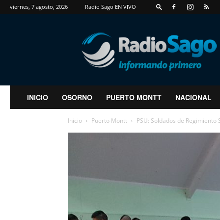
viernes, 7 agosto, 2026
Radio Sago EN VIVO
RadioSago
INICIO
OSORNO
PUERTO MONTT
NACIONAL
Inicio
Puerto Montt
PSU: Soldados de Regimiento 