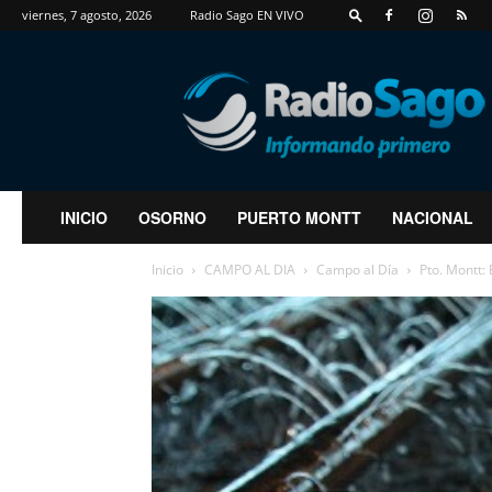
viernes, 7 agosto, 2026
Radio Sago EN VIVO
RadioSago
INICIO
OSORNO
PUERTO MONTT
NACIONAL
Inicio
CAMPO AL DIA
Campo al Día
Pto. Montt: