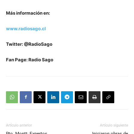
M
ás
información
en
:
www.radiosago.cl
Twitter: @RadioSago
Fan Page: Radio Sago
Artículo anterior
Artículo siguiente
Pto. Montt: Expertos
Iniciaron obras de