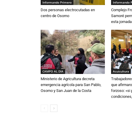
Informando Primero
Informando 
Dos personas electrocutadas en
Complejo Fro
centro de Osorno
Samoré perm
esta jornada
CAMPO AL DIA
Acuicultura
Ministerio de Agricultura decreta
Trabajadore
emergencia agrícola para San Pablo,
que afirmaro
Osorno y San Juan de la Costa
forzoso: «si
condiciones,