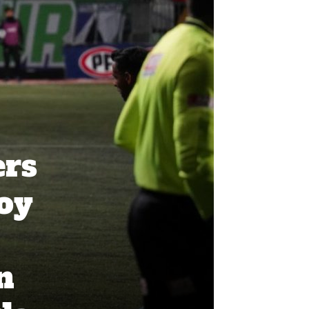
ers
hoy
n