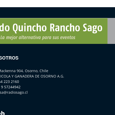
SOTROS
Mackenna 904, Osorno, Chile
ICOLA Y GANADERA DE OSORNO A.G.
64 223 2160
 9 57244942
sa@radiosago.cl