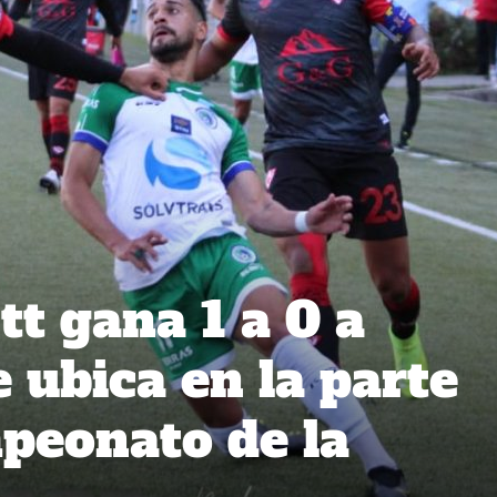
t gana 1 a 0 a
 ubica en la parte
mpeonato de la