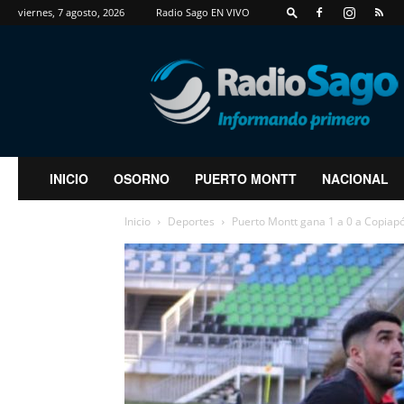
viernes, 7 agosto, 2026
Radio Sago EN VIVO
RadioSago
INICIO
OSORNO
PUERTO MONTT
NACIONAL
Inicio
Deportes
Puerto Montt gana 1 a 0 a Copiapó 