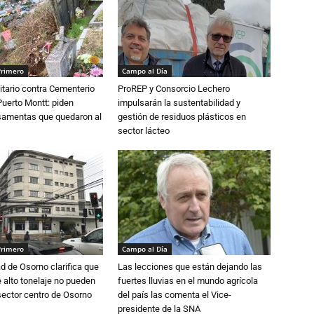
Primero
Campo al Día
tario contra Cementerio
ProREP y Consorcio Lechero
Puerto Montt: piden
impulsarán la sustentabilidad y
osamentas que quedaron al
gestión de residuos plásticos en
sector lácteo
Primero
Campo al Día
d de Osorno clarifica que
Las lecciones que están dejando las
alto tonelaje no pueden
fuertes lluvias en el mundo agrícola
 sector centro de Osorno
del país las comenta el Vice-
presidente de la SNA