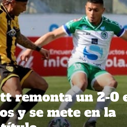
tt remonta un 2-0 
os y se mete en la