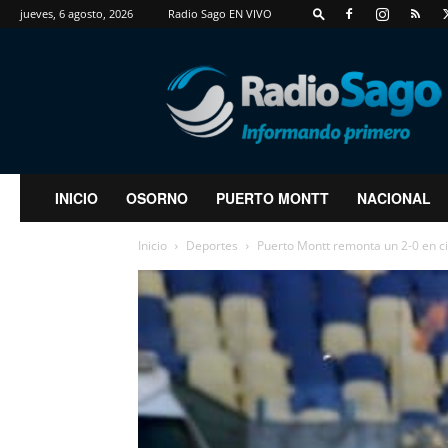
jueves, 6 agosto, 2026
Radio Sago EN VIVO
RadioSago
INICIO
OSORNO
PUERTO MONTT
NACIONAL
Inicio
Deportes
Puerto Montt remonta un 2-0 en ci