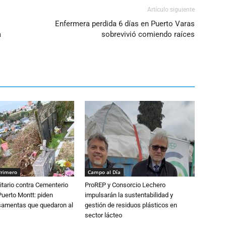
Artículo siguiente
Enfermera perdida 6 días en Puerto Varas
a
sobrevivió comiendo raíces
Primero
Campo al Día
tario contra Cementerio
ProREP y Consorcio Lechero
Puerto Montt: piden
impulsarán la sustentabilidad y
osamentas que quedaron al
gestión de residuos plásticos en
sector lácteo