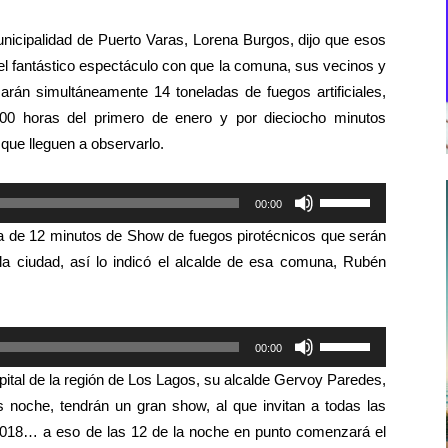
unicipalidad de Puerto Varas, Lorena Burgos, dijo que esos
el fantástico espectáculo con que la comuna, sus vecinos y
zarán simultáneamente 14 toneladas de fuegos artificiales,
0:00 horas del primero de enero y por dieciocho minutos
 que lleguen a observarlo.
Utiliza
00:00
las
a de 12 minutos de Show de fuegos pirotécnicos que serán
teclas
 la ciudad, así lo indicó el alcalde de esa comuna, Rubén
de
flecha
arriba/abajo
Utiliza
00:00
para
las
aumentar
ital de la región de Los Lagos, su alcalde Gervoy Paredes,
teclas
o
s noche, tendrán un gran show, al que invitan a todas las
de
disminuir
el 2018… a eso de las 12 de la noche en punto comenzará el
flecha