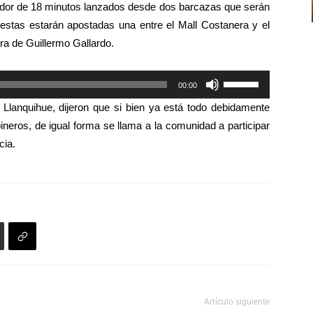
el
dedor de 18 minutos lanzados desde dos barcazas que serán
arriba/abajo
volumen.
 estas estarán apostadas una entre el Mall Costanera y el
para
ura de Guillermo Gallardo.
aumentar
o
Utiliza
00:00
disminuir
las
el
 Llanquihue, dijeron que si bien ya está todo debidamente
teclas
volumen.
neros, de igual forma se llama a la comunidad a participar
de
cia.
flecha
arriba/abajo
para
aumentar
o
disminuir
el
volumen.
Artículo siguiente