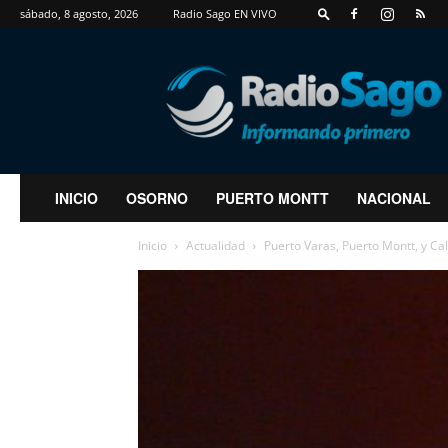
sábado, 8 agosto, 2026
Radio Sago EN VIVO
RadioSago
INICIO
OSORNO
PUERTO MONTT
NACIONAL
Inicio
Actualidad
Puerto Varas, Puerto Montt, y Cal