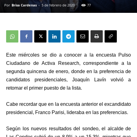
Por
Brisa Cardenas
-
5 de febrero de 2020
77
Este miércoles se dio a conocer a la encuesta
Pulso
Ciudadano
de
Activa Research
, correspondiente a la
segunda quincena de
enero
, donde en la preferencia de
candidatos presidenciales,
Joaquín Lavín
volvió a
retomar el primer puesto de la lista.
Cabe recordar que en la encuesta anterior el excandidato
presidencial,
Franco Parisi, lideraba en las preferencias
.
Según los nuevos resultados del sondeo, el alcalde de
Las Condes subió de un 8,9% a un
15,3%
, mientras que