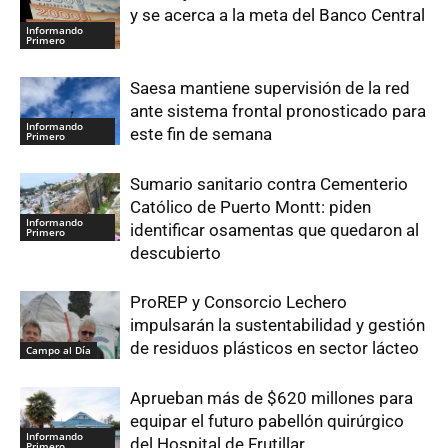
y se acerca a la meta del Banco Central
Informando
Primero
Saesa mantiene supervisión de la red
ante sistema frontal pronosticado para
Informando
este fin de semana
Primero
Sumario sanitario contra Cementerio
Católico de Puerto Montt: piden
Informando
identificar osamentas que quedaron al
Primero
descubierto
ProREP y Consorcio Lechero
impulsarán la sustentabilidad y gestión
de residuos plásticos en sector lácteo
Campo al Día
Aprueban más de $620 millones para
equipar el futuro pabellón quirúrgico
Informando
del Hospital de Frutillar
Primero