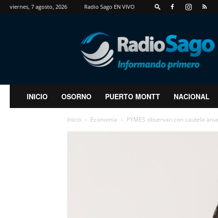
viernes, 7 agosto, 2026
Radio Sago EN VIVO
RadioSago
INICIO
OSORNO
PUERTO MONTT
NACIONAL
Inicio
Economía
PYMES observan con cautela anun