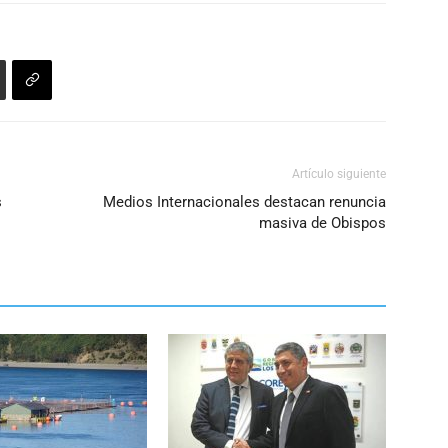
el
volumen.
Artículo siguiente
s
Medios Internacionales destacan renuncia
masiva de Obispos