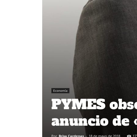
Economía
PYMES obse
anuncio de 
Por
Brisa Cardenas
-
18 de mayo de 2018
17