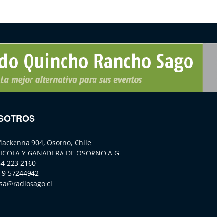
SOTROS
Mackenna 904, Osorno, Chile
ICOLA Y GANADERA DE OSORNO A.G.
64 223 2160
 9 57244942
sa@radiosago.cl