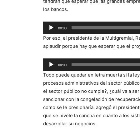
tendrán que esperar que las grandes empre
los bancos.
00:00
Reproductor
Por eso, el presidente de la Multigremial,
de
aplaudir porque hay que esperar que el proy
audio
Reproductor
00:00
de
Todo puede quedar en letra muerta si la ley
audio
procesos administrativos del sector públic
el sector público no cumple?, ¿cuál va a ser
sancionar con la congelación de recuperación
como se le presionaría, agregó el presiden
que se nivele la cancha en cuanto a los si
desarrollar su negocios.