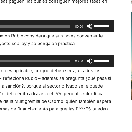
sas paguen, las cuales consiguen mejores tasas en
Utiliza
00:00
las
 Ramón Rubio considera que aun no es conveniente
teclas
ecto sea ley y se ponga en práctica.
de
flecha
Utiliza
00:00
arriba/abajo
las
para
 no es aplicable, porque deben ser ajustados los
teclas
aumentar
o- reflexiona Rubio – además se pregunta ¿qué pasa si
de
o
 la sanción?, porque al sector privado se le puede
flecha
disminuir
 del crédito a través del IVA, pero al sector fiscal
arriba/abajo
el
te de la Multigremial de Osorno, quien también espera
para
volumen.
stemas de financiamiento para que las PYMES puedan
aumentar
o
disminuir