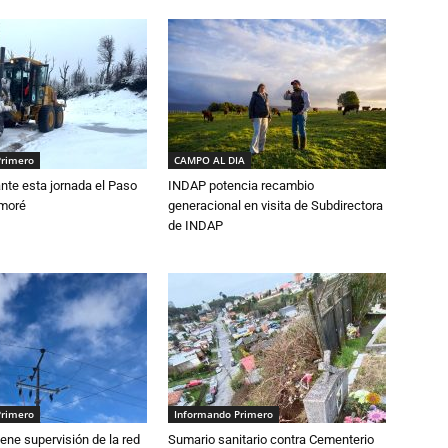
Primero
CAMPO AL DIA
nte esta jornada el Paso
INDAP potencia recambio
amoré
generacional en visita de Subdirectora
de INDAP
Primero
Informando Primero
ne supervisión de la red
Sumario sanitario contra Cementerio