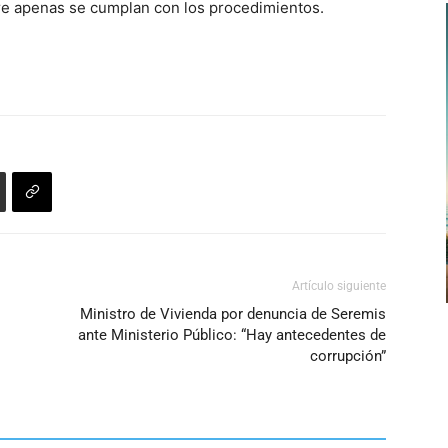
erre apenas se cumplan con los procedimientos.
flecha
arriba/abajo
para
aumentar
o
disminuir
el
volumen.
Artículo siguiente
Ministro de Vivienda por denuncia de Seremis
ante Ministerio Público: “Hay antecedentes de
corrupción”