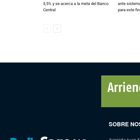
3,5% y se acerca a la meta del Banco
ante sistema
Central
para este fi
SOBRE NO
Avenida Juan 