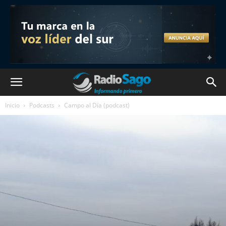
Inicio
Podcasts
Campo al Día (podcast)