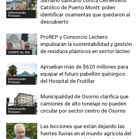
Sumario sanitario contra Cementerio
Católico de Puerto Montt: piden
Informando
identificar osamentas que quedaron al
Primero
descubierto
ProREP y Consorcio Lechero
impulsarán la sustentabilidad y gestión
de residuos plásticos en sector lácteo
CAMPO AL DIA
Aprueban más de $620 millones para
equipar el futuro pabellón quirúrgico
Informando
del Hospital de Frutillar
Primero
Municipalidad de Osorno clarifica que
camiones de alto tonelaje no pueden
Informando
circular por sector centro de Osorno
Primero
Las lecciones que están dejando las
fuertes lluvias en el mundo agrícola del