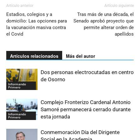
Artículo anterior
Artículo siguiente
Estadios, colegios y a
Tras más de una década, el
domicilio: Las opciones para
Senado aprobó proyecto que
la vacunación masiva contra
permite alterar orden de
el Covid
apellidos
Artículos relacionados
Más del autor
Dos personas electrocutadas en centro
de Osorno
Informando
Primero
Complejo Fronterizo Cardenal Antonio
Samoré permanecerá cerrado durante
Informando
esta jornada
Primero
Conmemoración Día del Dirigente
Social en la Academia