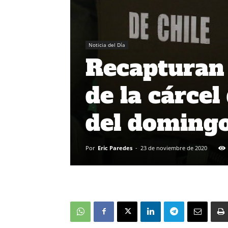
Noticia del Día
Recapturan 
de la cárcel
del doming
Por
Eric Paredes
-
23 de noviembre de 2020