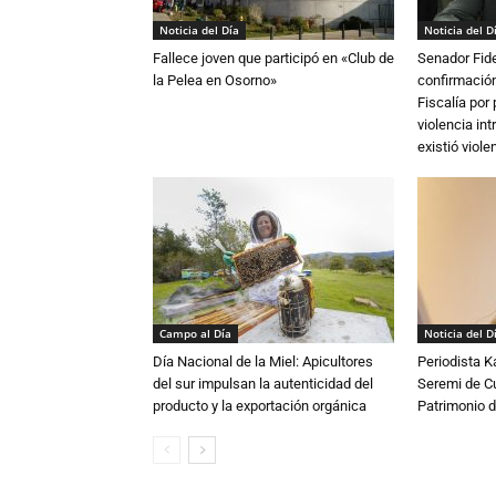
Noticia del Día
Noticia del D
Fallece joven que participó en «Club de
Senador Fide
la Pelea en Osorno»
confirmación
Fiscalía por
violencia in
existió violen
Campo al Día
Noticia del D
Día Nacional de la Miel: Apicultores
Periodista 
del sur impulsan la autenticidad del
Seremi de Cul
producto y la exportación orgánica
Patrimonio d