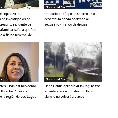
ía
Noticia del Día
l Espinoza tras
Operación Refugio en Osorno: PDI
 de investigación de
desarticula banda dedicada al
 presunto incidente de
secuestro y tráfico de drogas
trafamiliar señala que “no
cia física ni verbal de...
ía
Noticia del Día
Karen Lindh asumió como
Liceo Rahue aplicará Aula Segura tras
tura, las Artes y el
violento ataque con destornillador:
e la región de Los Lagos
alumno no volverá a clases