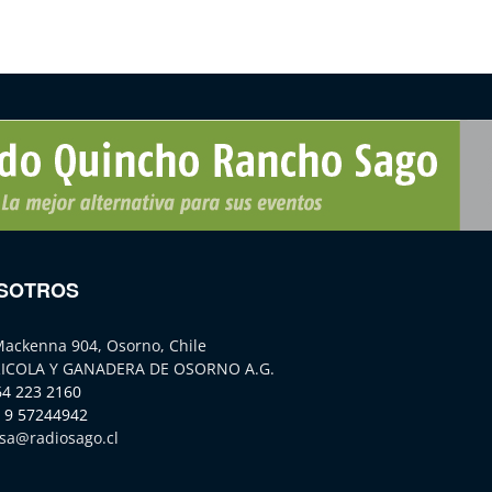
SOTROS
Mackenna 904, Osorno, Chile
ICOLA Y GANADERA DE OSORNO A.G.
64 223 2160
 9 57244942
sa@radiosago.cl