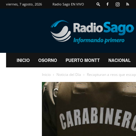
viernes, 7 agosto, 2026
Radio Sago EN VIVO
RadioSago
INICIO
OSORNO
PUERTO MONTT
NACIONAL
Inicio
Noticia del Día
Recapturan a reos que escapa