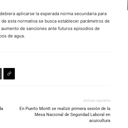
el
de
volumen.
debiera aplicarse la esperada norma secundaria para
flecha
s de esta normativa se busca establecer parámetros de
arriba/abajo
l aumento de sanciones ante futuros episodios de
para
pos de agua.
aumentar
o
disminuir
el
volumen.
Artículo siguiente
da
En Puerto Montt se realizó primera sesión de la
Mesa Nacional de Seguridad Laboral en
acuicultura