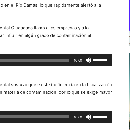
ó en el Río Damas, lo que rápidamente alertó a la
ental Ciudadana llamó a las empresas y a la
ar influir en algún grado de contaminación al
Utiliza
00:00
las
teclas
de
tal sostuvo que existe ineficiencia en la fiscalización
flecha
n materia de contaminación, por lo que se exige mayor
arriba/abajo
para
aumentar
Utiliza
00:00
o
las
disminuir
teclas