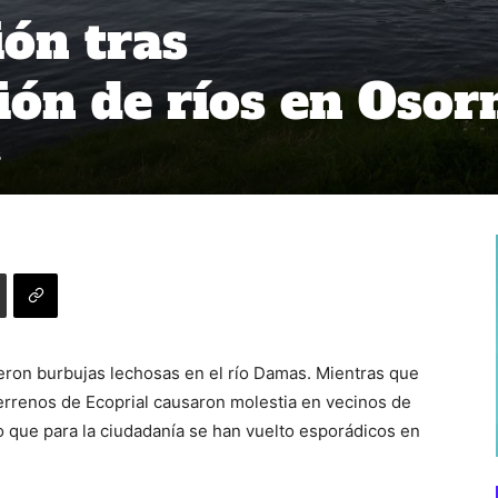
ión tras
ón de ríos en Osor
5
eron burbujas lechosas en el río Damas. Mientras que
errenos de Ecoprial causaron molestia en vecinos de
o que para la ciudadanía se han vuelto esporádicos en