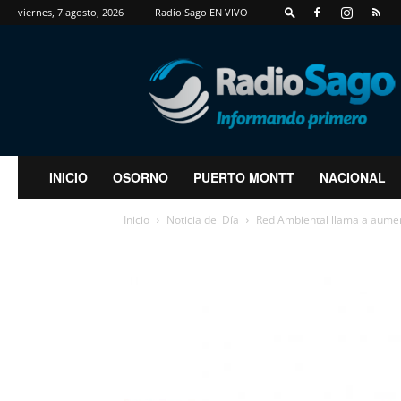
viernes, 7 agosto, 2026
Radio Sago EN VIVO
RadioSago
INICIO
OSORNO
PUERTO MONTT
NACIONAL
Inicio
Noticia del Día
Red Ambiental llama a aumenta