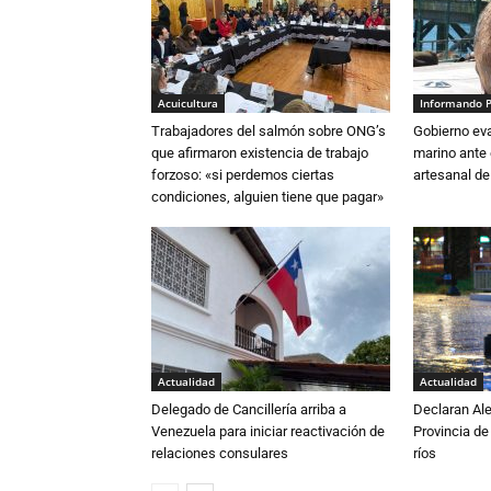
Acuicultura
Informando 
Trabajadores del salmón sobre ONG’s
Gobierno eva
que afirmaron existencia de trabajo
marino ante 
forzoso: «si perdemos ciertas
artesanal de
condiciones, alguien tiene que pagar»
Actualidad
Actualidad
Delegado de Cancillería arriba a
Declaran Ale
Venezuela para iniciar reactivación de
Provincia de
relaciones consulares
ríos