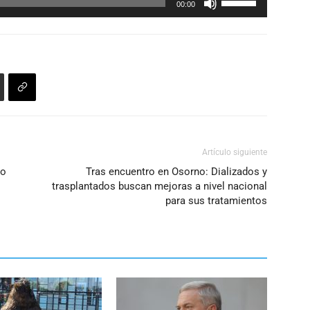
00:00
las
teclas
de
flecha
arriba/abajo
para
aumentar
o
Artículo siguiente
disminuir
io
Tras encuentro en Osorno: Dializados y
el
trasplantados buscan mejoras a nivel nacional
volumen.
para sus tratamientos