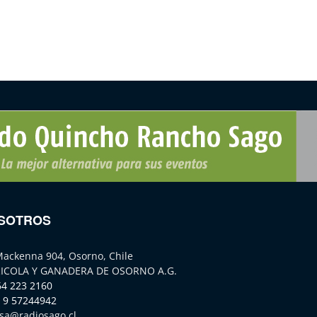
SOTROS
Mackenna 904, Osorno, Chile
ICOLA Y GANADERA DE OSORNO A.G.
64 223 2160
 9 57244942
sa@radiosago.cl