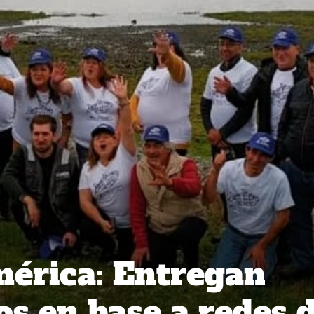
érica: Entregan
os en base a redes 