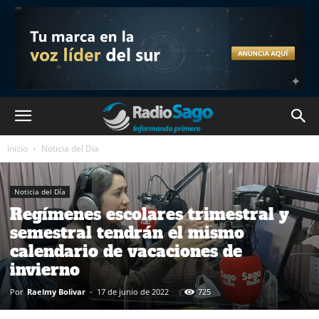
Inicio
Noticia del Día
Noticia del Día
Regímenes escolares trimestral y
semestral tendrán el mismo
calendario de vacaciones de
invierno
Por
Raelmy Bolivar
-
17 de junio de 2022
725