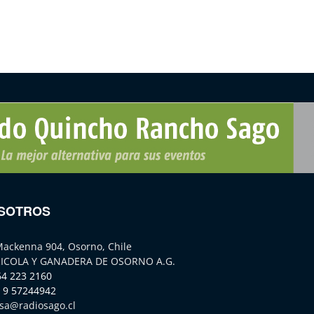
SOTROS
Mackenna 904, Osorno, Chile
ICOLA Y GANADERA DE OSORNO A.G.
64 223 2160
 9 57244942
sa@radiosago.cl