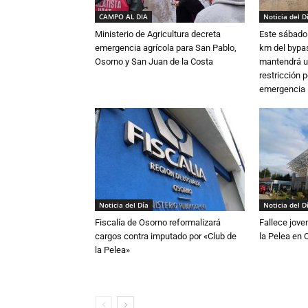
CAMPO AL DIA
Noticia del D
Ministerio de Agricultura decreta
Este sábado 
emergencia agrícola para San Pablo,
km del bypas
Osorno y San Juan de la Costa
mantendrá u
restricción p
emergencia
Noticia del Día
Noticia del D
Fiscalía de Osorno reformalizará
Fallece jove
cargos contra imputado por «Club de
la Pelea en 
la Pelea»