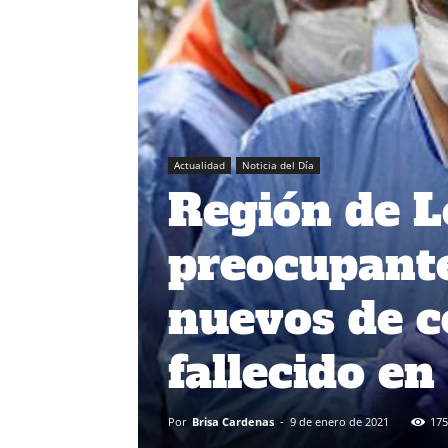
Actualidad
Noticia del Día
Región de L
preocupante
nuevos de c
fallecido en
Por
Brisa Cardenas
-
9 de enero de 2021
175