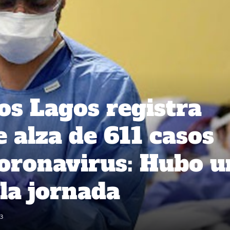
os Lagos registra
 alza de 611 casos
oronavirus: Hubo u
 la jornada
3