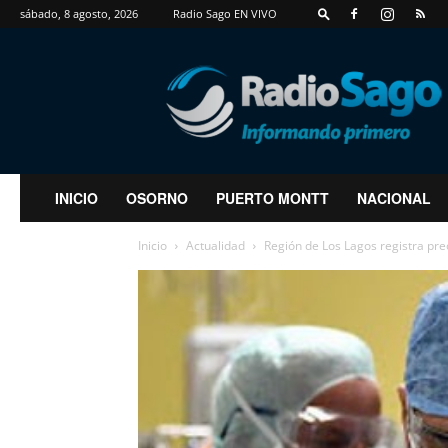
sábado, 8 agosto, 2026
Radio Sago EN VIVO
RadioSago
INICIO
OSORNO
PUERTO MONTT
NACIONAL
Inicio
Actualidad
Región de Los Lagos registra pre