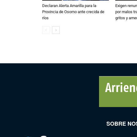
Declaran Alerta Amarilla para la
Exigen renun
Provincia de Osorno ante crecida de
por malos tr
ríos
gritos y am
SOBRE NO