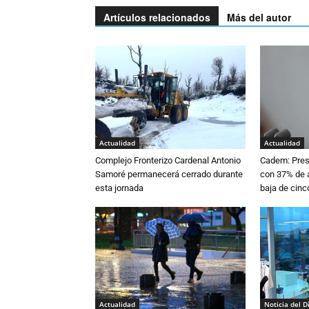
Artículos relacionados
Más del autor
Actualidad
Actualidad
Complejo Fronterizo Cardenal Antonio
Cadem: Presi
Samoré permanecerá cerrado durante
con 37% de a
esta jornada
baja de cinc
Actualidad
Noticia del D