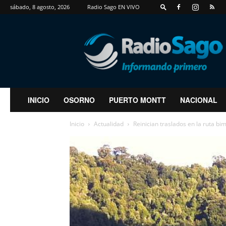
sábado, 8 agosto, 2026
Radio Sago EN VIVO
RadioSago
INICIO
OSORNO
PUERTO MONTT
NACIONAL
Inicio
Actualidad
Reinician traslados en la ruta bim