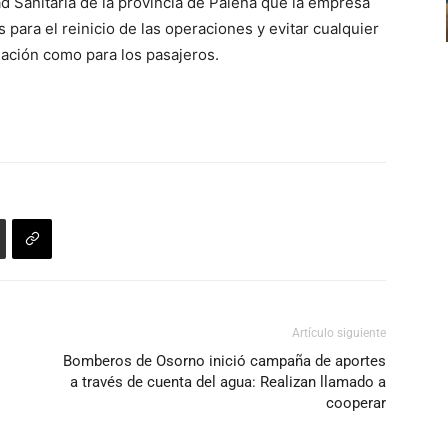
d Sanitaria de la provincia de Palena que la empresa
flecha
para el reinicio de las operaciones y evitar cualquier
arriba/abajo
ulación como para los pasajeros.
para
aumentar
o
disminuir
el
volumen.
Artículo siguiente
Bomberos de Osorno inició campaña de aportes
a través de cuenta del agua: Realizan llamado a
cooperar