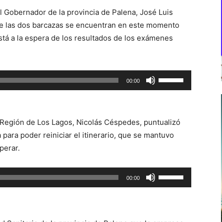
 Gobernador de la provincia de Palena, José Luis
 de las dos barcazas se encuentran en este momento
tá a la espera de los resultados de los exámenes
Utiliza
00:00
las
teclas
de
a Región de Los Lagos, Nicolás Céspedes, puntualizó
flecha
para poder reiniciar el itinerario, que se mantuvo
arriba/abajo
perar.
para
aumentar
Utiliza
00:00
o
las
disminuir
teclas
el
de
volumen.