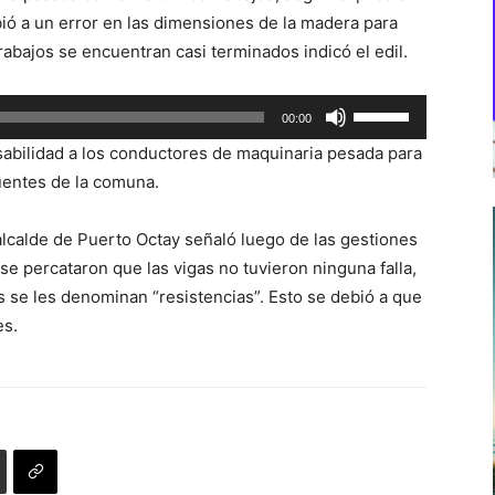
ió a un error en las dimensiones de la madera para
rabajos se encuentran casi terminados indicó el edil.
Utiliza
00:00
las
sabilidad a los conductores de maquinaria pesada para
teclas
uentes de la comuna.
de
flecha
 alcalde de Puerto Octay señaló luego de las gestiones
arriba/abajo
 se percataron que las vigas no tuvieron ninguna falla,
para
s se les denominan “resistencias”. Esto se debió a que
aumentar
es.
o
disminuir
el
volumen.