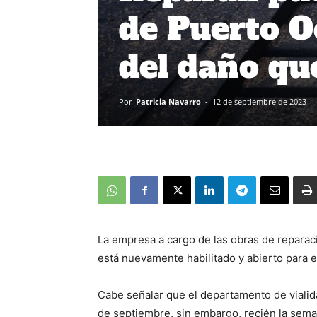
de Puerto O
del daño que
Por
Patricia Navarro
-
12 de septiembre de 2023
La empresa a cargo de las obras de reparac
está nuevamente habilitado y abierto para el
Cabe señalar que el departamento de vialid
de septiembre, sin embargo, recién la sema