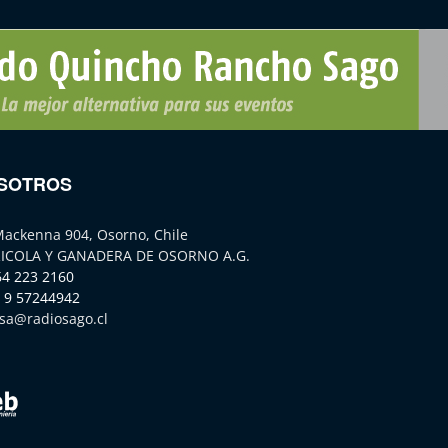
SOTROS
Mackenna 904, Osorno, Chile
ICOLA Y GANADERA DE OSORNO A.G.
64 223 2160
 9 57244942
sa@radiosago.cl