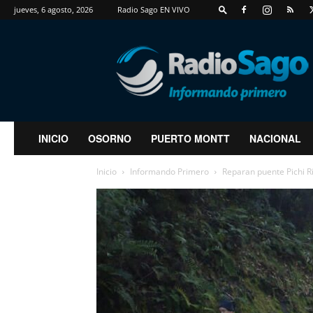
jueves, 6 agosto, 2026
Radio Sago EN VIVO
RadioSago
INICIO
OSORNO
PUERTO MONTT
NACIONAL
Inicio
Informando Primero
Reparan puente Pichi R