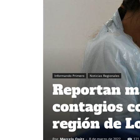
Informando Primero
Noticias Regionales
Reportan m
contagios c
región de L
Por
Marcelo Opitz
-
8 de marzo de 2022
121