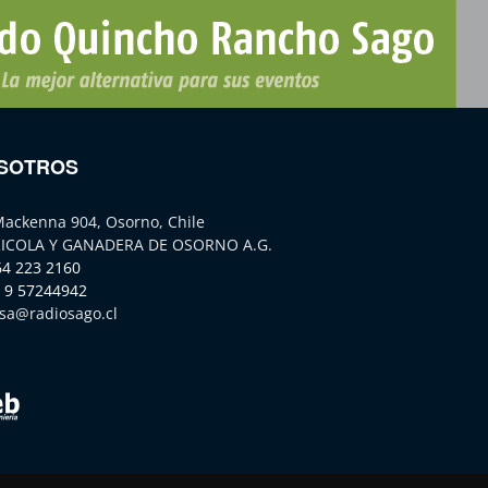
SOTROS
Mackenna 904, Osorno, Chile
ICOLA Y GANADERA DE OSORNO A.G.
64 223 2160
 9 57244942
sa@radiosago.cl