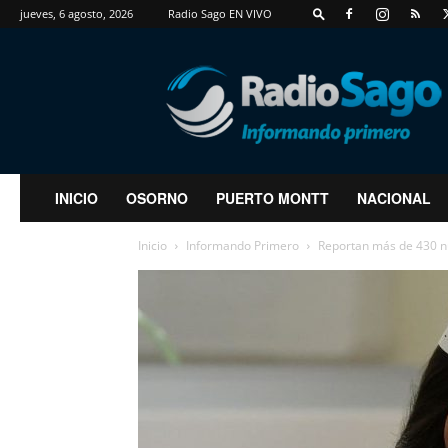
jueves, 6 agosto, 2026
Radio Sago EN VIVO
RadioSago
INICIO
OSORNO
PUERTO MONTT
NACIONAL
Inicio
Informando Primero
Reportan más de 430 nu