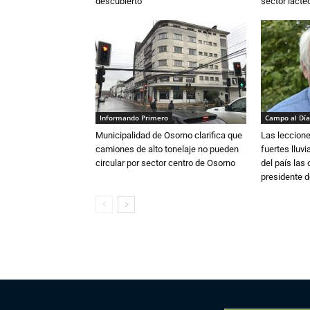
descubierto
sector lácte
Informando Primero
Campo al Día
Municipalidad de Osorno clarifica que
Las leccione
camiones de alto tonelaje no pueden
fuertes lluv
circular por sector centro de Osorno
del país las
presidente d