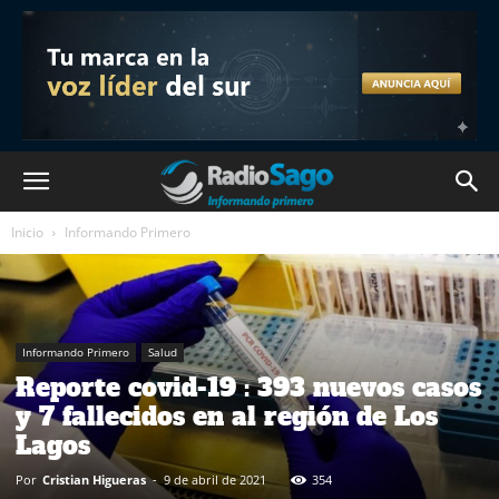
Inicio
Informando Primero
Informando Primero
Salud
Reporte covid-19 : 393 nuevos casos
y 7 fallecidos en al región de Los
Lagos
Por
Cristian Higueras
-
9 de abril de 2021
354