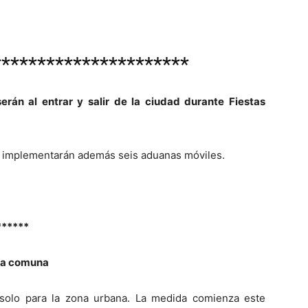
**********************
rán al entrar y salir de la ciudad durante Fiestas
se implementarán además seis aduanas móviles.
******
 la comuna
 solo para la zona urbana. La medida comienza este