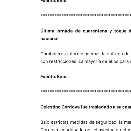
Fuente: Emol
**************************************
Última jornada de cuarentena y toque d
nacional
Carabineros informó además la entrega de 
con restricciones. La mayoría de ellos para 
Fuente: Emol
**************************************
Celestino Córdova fue trasladado a su cas
Bajo estrictas medidas de seguridad, la ma
Córdova, condenado por el asesinato del 