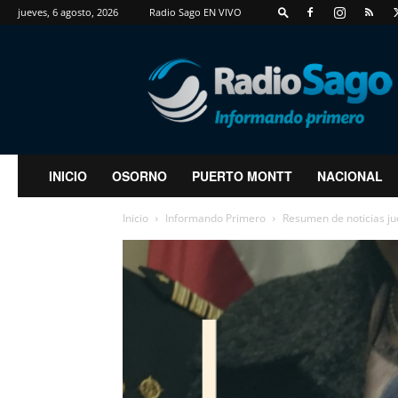
jueves, 6 agosto, 2026
Radio Sago EN VIVO
RadioSago
INICIO
OSORNO
PUERTO MONTT
NACIONAL
Inicio
Informando Primero
Resumen de noticias j