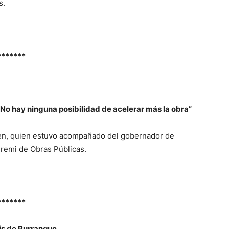
s.
*******
No hay ninguna posibilidad de acelerar más la obra”
sen, quien estuvo acompañado del gobernador de
eremi de Obras Públicas.
*******
sis de Purranque