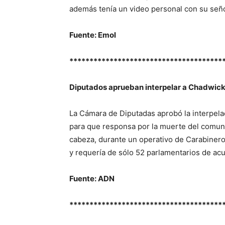
además tenía un video personal con su señ
Fuente: Emol
**************************************
Diputados aprueban interpelar a Chadwick
La Cámara de Diputadas aprobó la interpelac
para que responsa por la muerte del comune
cabeza, durante un operativo de Carabineros.
y requería de sólo 52 parlamentarios de ac
Fuente: ADN
**************************************