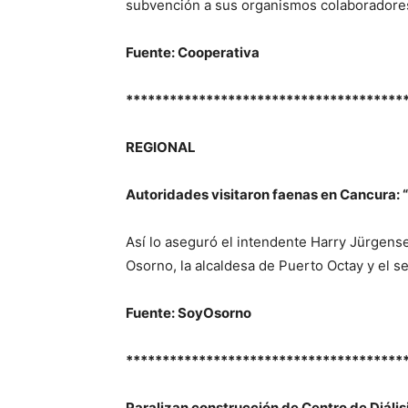
subvención a sus organismos colaboradore
Fuente: Cooperativa
**************************************
REGIONAL
Autoridades visitaron faenas en Cancura: “
Así lo aseguró el intendente Harry Jürgen
Osorno, la alcaldesa de Puerto Octay y el s
Fuente: SoyOsorno
**************************************
Paralizan construcción de Centro de Diáli