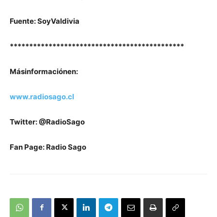
Fuente: SoyValdivia
*********************************************
M
ás
información
en
:
www.radiosago.cl
Twitter: @RadioSago
Fan Page: Radio Sago