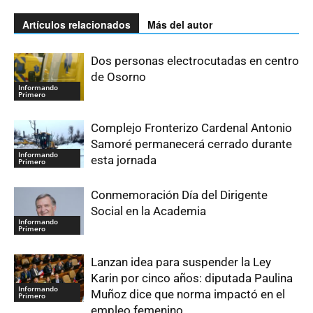
Artículos relacionados
Más del autor
Dos personas electrocutadas en centro
de Osorno
Informando
Primero
Complejo Fronterizo Cardenal Antonio
Samoré permanecerá cerrado durante
Informando
esta jornada
Primero
Conmemoración Día del Dirigente
Social en la Academia
Informando
Primero
Lanzan idea para suspender la Ley
Karin por cinco años: diputada Paulina
Informando
Muñoz dice que norma impactó en el
Primero
empleo femenino