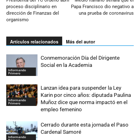
Presidenta del TC ordenó abrir
Medio italiano señala que el
proceso disciplinario en
Papa Francisco dio negativo a
dirección de Finanzas del
una prueba de coronavirus
organismo
Artículos relacionados
Más del autor
Conmemoración Día del Dirigente
Social en la Academia
Informando
Primero
Lanzan idea para suspender la Ley
Karin por cinco años: diputada Paulina
Informando
Muñoz dice que norma impactó en el
Primero
empleo femenino
Cerrado durante esta jornada el Paso
Cardenal Samoré
Informando
Primero