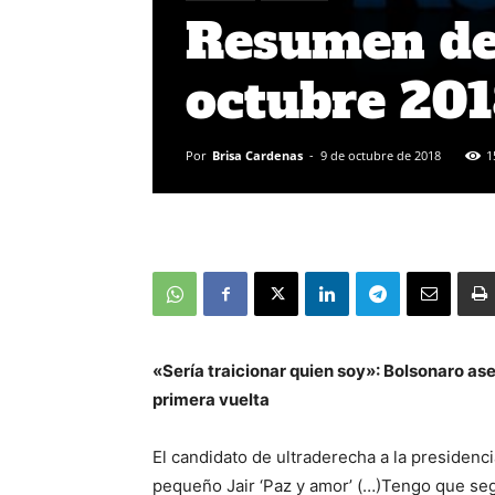
Resumen de 
octubre 20
Por
Brisa Cardenas
-
9 de octubre de 2018
1
«Sería traicionar quien soy»: Bolsonaro ase
primera vuelta
El candidato de ultraderecha a la presidenc
pequeño Jair ‘Paz y amor’ (…)Tengo que seg