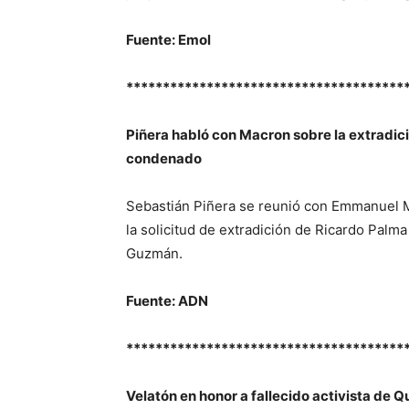
Fuente: Emol
**************************************
Piñera habló con Macron sobre la extradic
condenado
Sebastián Piñera se reunió con Emmanuel Mac
la solicitud de extradición de Ricardo Pal
Guzmán.
Fuente: ADN
**************************************
Velatón en honor a fallecido activista de 