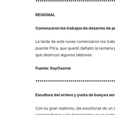
**************************************
REGIONAL
Comenzaron los trabajos de desarme de pu
La tarde de este lunes comenzaron los traba
puente Pitra, que quedó dañado la semana p
que destruyo algunos tablones.
Fuente: SoyOsorno
**************************************
Escultura del arriero y yunta de bueyes s
Con su gran realismo, las esculturas de un a
sorprendieron a los transeúntes en el secto