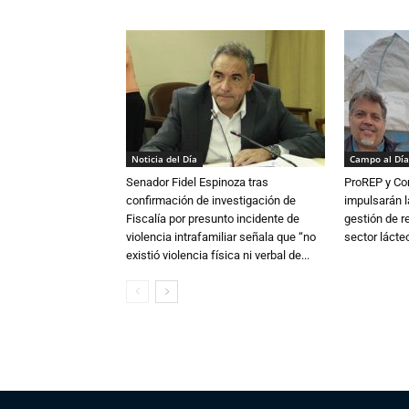
Noticia del Día
Campo al Día
Senador Fidel Espinoza tras
ProREP y Co
confirmación de investigación de
impulsarán l
Fiscalía por presunto incidente de
gestión de r
violencia intrafamiliar señala que “no
sector lácte
existió violencia física ni verbal de...