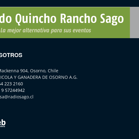
SOTROS
Mackenna 904, Osorno, Chile
ICOLA Y GANADERA DE OSORNO A.G.
64 223 2160
 9 57244942
sa@radiosago.cl