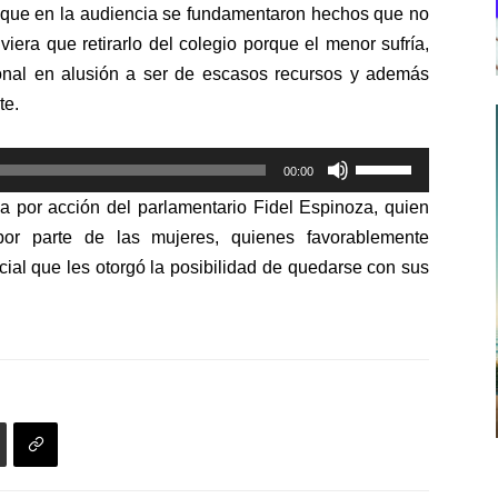
ó que en la audiencia se fundamentaron hechos que no
viera que retirarlo del colegio porque el menor sufría,
sonal en alusión a ser de escasos recursos y además
te.
Utiliza
00:00
las
a por acción del parlamentario Fidel Espinoza, quien
teclas
por parte de las mujeres, quienes favorablemente
de
cial que les otorgó la posibilidad de quedarse con sus
flecha
arriba/abajo
para
aumentar
o
disminuir
el
volumen.