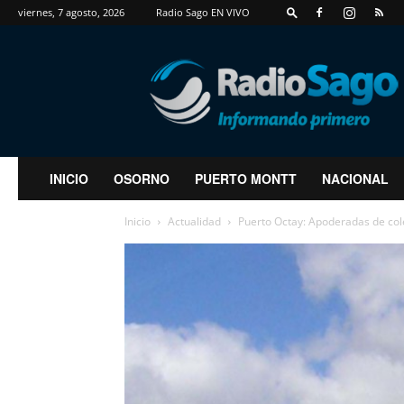
viernes, 7 agosto, 2026
Radio Sago EN VIVO
RadioSago
INICIO
OSORNO
PUERTO MONTT
NACIONAL
Inicio
Actualidad
Puerto Octay: Apoderadas de cole