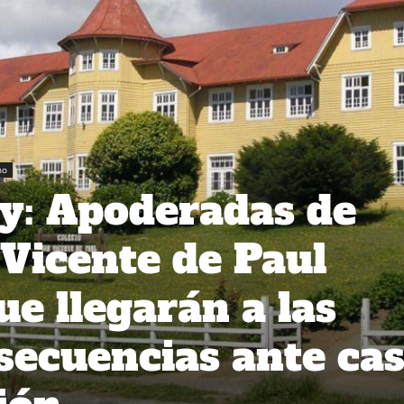
no
y: Apoderadas de
 Vicente de Paul
e llegarán a las
secuencias ante ca