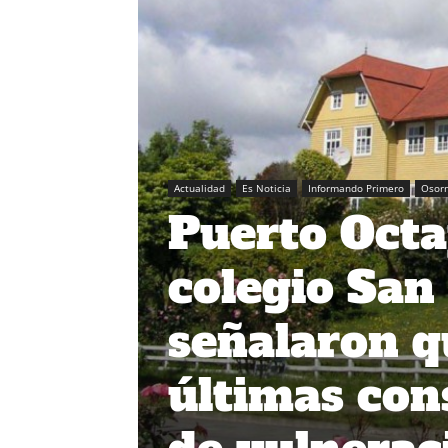
Actualidad
Es Noticia
Informando Primero
Osor
Puerto Octa
colegio San
señalaron qu
últimas con