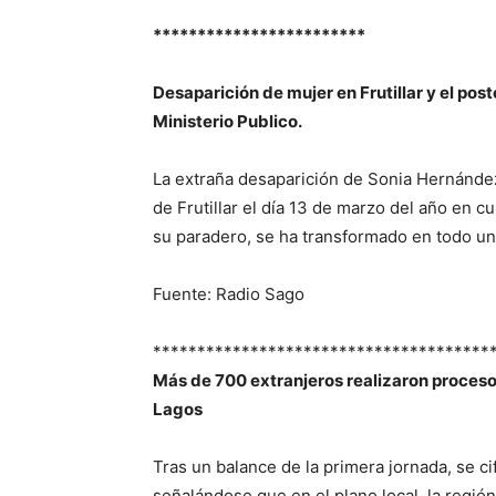
************************
Desaparición de mujer en Frutillar y el post
Ministerio Publico.
La extraña desaparición de Sonia Hernández
de Frutillar el día 13 de marzo del año en c
su paradero, se ha transformado en todo un 
Fuente: Radio Sago
**************************************
Más de 700 extranjeros realizaron proceso 
Lagos
Tras un balance de la primera jornada, se ci
señalándose que en el plano local, la regió