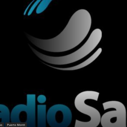
no
Puerto Montt