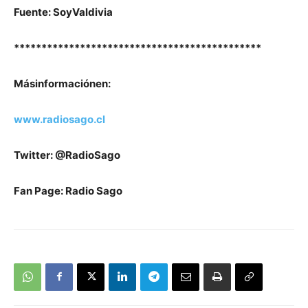
Fuente: SoyValdivia
*********************************************
M
ás
información
en
:
www.radiosago.cl
Twitter: @RadioSago
Fan Page: Radio Sago