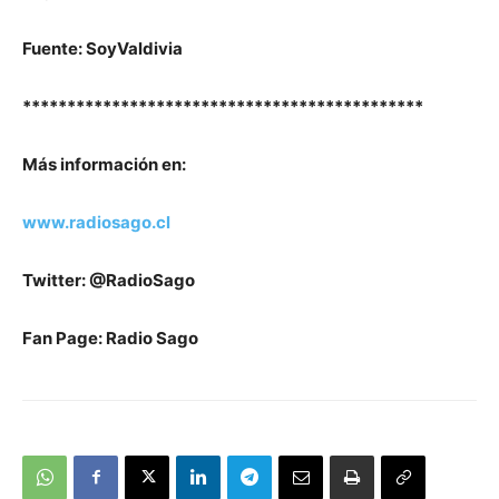
Fuente: SoyValdivia
*********************************************
M
ás
información
en
:
www.radiosago.cl
Twitter: @RadioSago
Fan Page: Radio Sago