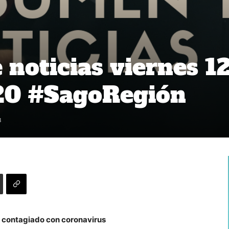
noticias viernes 1
020 #SagoRegión
8
n contagiado con coronavirus