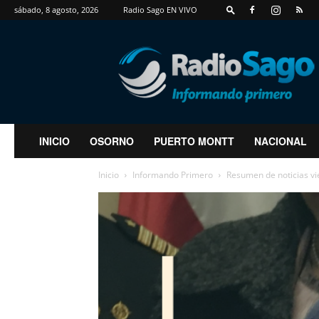
sábado, 8 agosto, 2026
Radio Sago EN VIVO
RadioSago
INICIO
OSORNO
PUERTO MONTT
NACIONAL
Inicio
Informando Primero
Resumen de noticias v