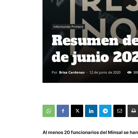
Informando Primero
Resumen de 
de junio 2
Por
Brisa Cardenas
-
12 de junio de 2020
38
Al menos 20 funcionarios del Minsal se ha