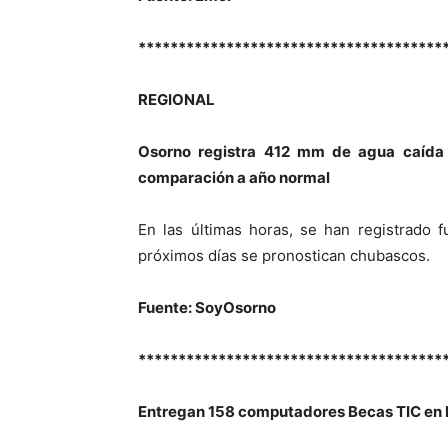
**************************************
REGIONAL
Osorno registra 412 mm de agua caída y
comparación a año normal
En las últimas horas, se han registrado f
próximos días se pronostican chubascos.
Fuente: SoyOsorno
**************************************
Entregan 158 computadores Becas TIC en