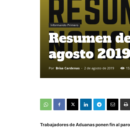
Informando Primero
Resumen de 
agosto 201
Por
Brisa Cardenas
-
2 de agosto de 2019
15
Trabajadores de Aduanas ponen fin al par