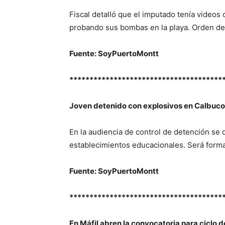
Fiscal detalló que el imputado tenía videos
probando sus bombas en la playa. Orden de
Fuente: SoyPuertoMontt
**************************************
Joven detenido con explosivos en Calbuco 
En la audiencia de control de detención se
establecimientos educacionales. Será forma
Fuente: SoyPuertoMontt
**************************************
En Máfil abren la convocatoria para ciclo de