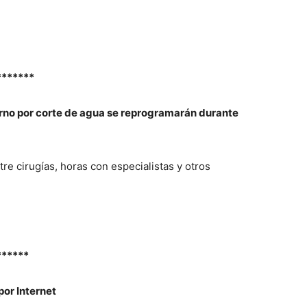
*******
rno por corte de agua se reprogramarán durante
re cirugías, horas con especialistas y otros
******
por Internet