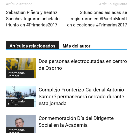
Artículo anterior
Artículo siguiente
Sebastián Piñera y Beatriz
Situaciones aisladas se
Sánchez lograron anhelado
registraron en #PuertoMontt
triunfo en #Primarias2017
en elecciones #Primarias2017
Artículos relacionados
Más del autor
Dos personas electrocutadas en centro
de Osorno
Informando
Primero
Complejo Fronterizo Cardenal Antonio
Samoré permanecerá cerrado durante
Informando
esta jornada
Primero
Conmemoración Día del Dirigente
Social en la Academia
Informando
Primero