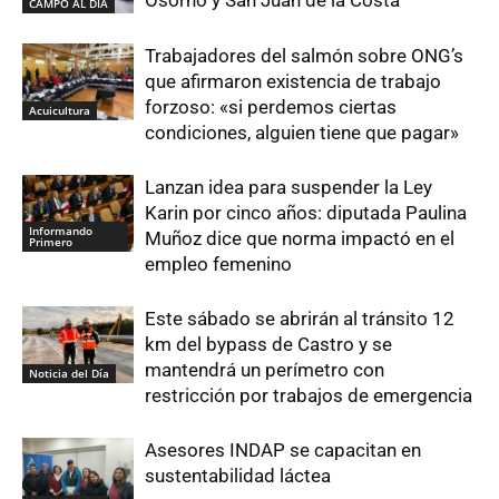
Osorno y San Juan de la Costa
CAMPO AL DIA
Trabajadores del salmón sobre ONG’s
que afirmaron existencia de trabajo
forzoso: «si perdemos ciertas
Acuicultura
condiciones, alguien tiene que pagar»
Lanzan idea para suspender la Ley
Karin por cinco años: diputada Paulina
Informando
Muñoz dice que norma impactó en el
Primero
empleo femenino
Este sábado se abrirán al tránsito 12
km del bypass de Castro y se
mantendrá un perímetro con
Noticia del Día
restricción por trabajos de emergencia
Asesores INDAP se capacitan en
sustentabilidad láctea