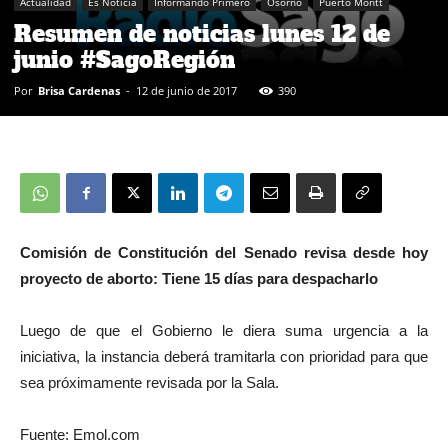
Actualidad
Es Noticia
Informando Primero
Osorno
Puerto Montt
Resumen de noticias lunes 12 de
junio #SagoRegión
Por
Brisa Cardenas
-
12 de junio de 2017
390
Comisión de Constitución del Senado revisa desde hoy
proyecto de aborto: Tiene 15 días para despacharlo
Luego de que el Gobierno le diera suma urgencia a la
iniciativa, la instancia deberá tramitarla con prioridad para que
sea próximamente revisada por la Sala.
Fuente: Emol.com