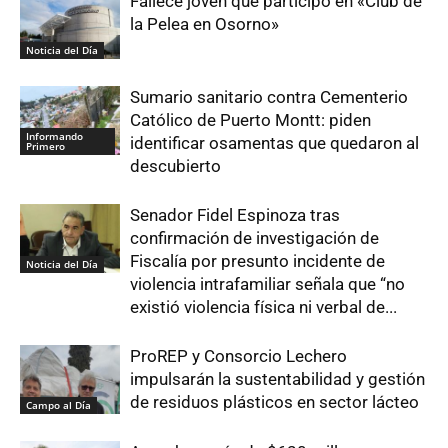
Fallece joven que participó en «Club de
la Pelea en Osorno»
Noticia del Día
Sumario sanitario contra Cementerio
Católico de Puerto Montt: piden
Informando
identificar osamentas que quedaron al
Primero
descubierto
Senador Fidel Espinoza tras
confirmación de investigación de
Fiscalía por presunto incidente de
Noticia del Día
violencia intrafamiliar señala que “no
existió violencia física ni verbal de...
ProREP y Consorcio Lechero
impulsarán la sustentabilidad y gestión
de residuos plásticos en sector lácteo
Campo al Día