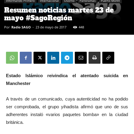
Informando Primero
Internacional
Osorno
Panoramas
Puerto Montt
Resumen noticias martes 23 de
mayo #SagoRegión
Por
Radio SAGO
-
23 de mayo de 2017
448
Estado Islámico reivindica el atentado suicida en
Manchester
A través de un comunicado, cuya autenticidad no ha podido
ser comprobada, el grupo yihadista afirmó que uno de sus
adherentes instaló «varios paquetes bomba» en la ciudad
británica.